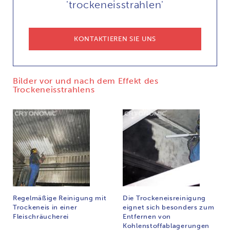
'trockeneisstrahlen'
KONTAKTIEREN SIE UNS
Bilder vor und nach dem Effekt des
Trockeneisstrahlens
Regelmäßige Reinigung mit
Die Trockeneisreinigung
Trockeneis in einer
eignet sich besonders zum
Fleischräucherei
Entfernen von
Kohlenstoffablagerungen