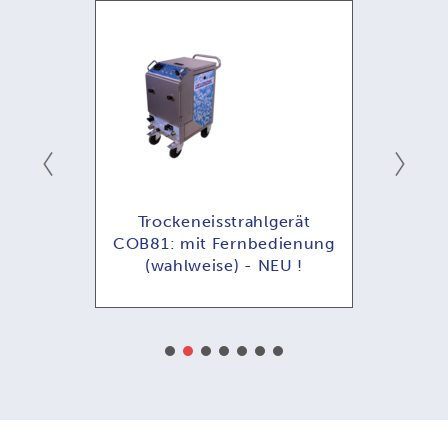
ät
Trockeneisstrahlgerät
T
enung
COB81: mit Fernbedienung
COB
(wahlweise) - NEU !