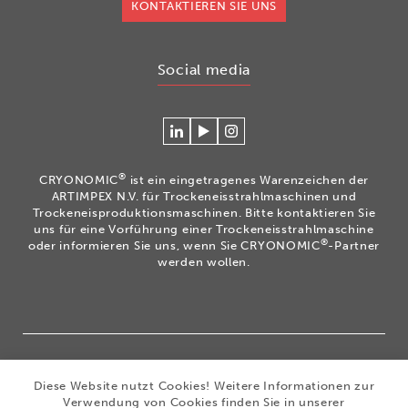
KONTAKTIEREN SIE UNS
Social media
Verlinken
Betrachten
Volg
Sie
Sie
ons
sich
unsere
op
®
CRYONOMIC
ist ein eingetragenes Warenzeichen der
mit
Videos
Instagram
ARTIMPEX N.V. für Trockeneisstrahlmaschinen und
Cryonomic
auf
Trockeneisproduktionsmaschinen. Bitte kontaktieren Sie
uns für eine Vorführung einer Trockeneisstrahlmaschine
auf
unserem
®
oder informieren Sie uns, wenn Sie CRYONOMIC
-Partner
Linkedin
Cryonomic
werden wollen.
YouTube-
Kanal
®
Copyright 2026
|
CRYONOMIC
ist ein eingetragenes
Diese Website nutzt Cookies! Weitere Informationen zur
Warenzeichen der ARTIMPEX nv
|
Datenschutz
|
Verwendung von Cookies finden Sie in unserer