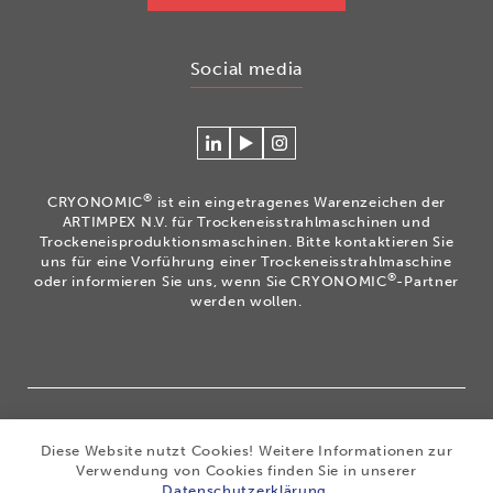
Social media
Verlinken
Betrachten
Volg
Sie
Sie
ons
sich
unsere
op
®
CRYONOMIC
ist ein eingetragenes Warenzeichen der
mit
Videos
Instagram
ARTIMPEX N.V. für Trockeneisstrahlmaschinen und
Cryonomic
auf
Trockeneisproduktionsmaschinen. Bitte kontaktieren Sie
uns für eine Vorführung einer Trockeneisstrahlmaschine
auf
unserem
®
oder informieren Sie uns, wenn Sie CRYONOMIC
-Partner
Linkedin
Cryonomic
werden wollen.
YouTube-
Kanal
®
Copyright 2026
|
CRYONOMIC
ist ein eingetragenes
Diese Website nutzt Cookies! Weitere Informationen zur
Warenzeichen der ARTIMPEX nv
|
Datenschutz
|
Verwendung von Cookies finden Sie in unserer
Haftungsausschluss
|
Cookies
|
Sitemap
|
Allgemeine
Datenschutzerklärung