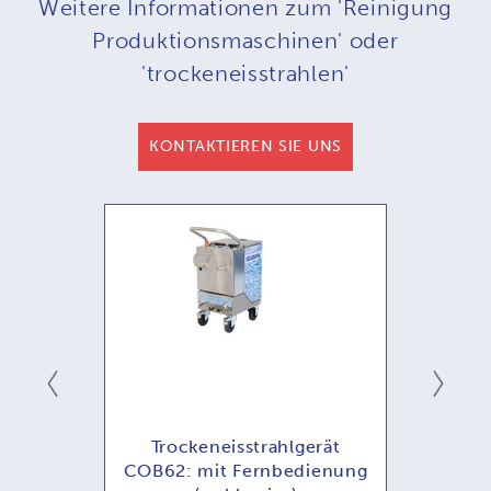
Weitere Informationen zum 'Reinigung
Produktionsmaschinen' oder
'trockeneisstrahlen'
KONTAKTIEREN SIE UNS
ät
Trockeneisstrahlgerät
T
COB62: mit Fernbedienung
COB