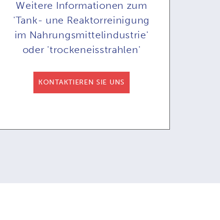
Weitere Informationen zum
'Tank- une Reaktorreinigung
im Nahrungsmittelindustrie'
oder 'trockeneisstrahlen'
eneisstrahlgerät
Trockeneisstrahlgerät
Tro
KONTAKTIEREN SIE UNS
71A & COB71AR
COMBI71: mit
automatisiertes
Fernbedienung
Strahlen
(wahlweise)