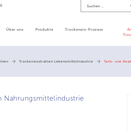
Suchen
it
Über uns
Produkte
Trockeneis-Prozess
A
Troc
ahlen
Trockeneisstrahlen Lebensmittelindustrie
Tank- une Reak
m Nahrungsmittelindustrie