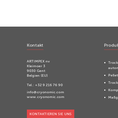
Kontakt
Produ
ARTIMPEX nv
Tro­c
Kleimoer 3
autom
9030 Gent
Pelle
Belgien (EU)
Troc
Tel.:
+32 9 216 76 90
Komp
info@cryonomic.com
www.cryonomic.com
Maßge
KONTAKTIEREN SIE UNS