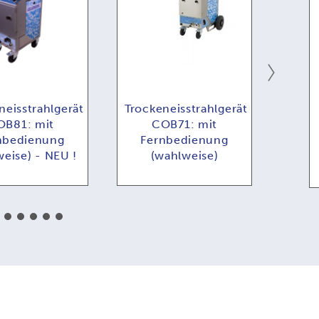
neisstrahlgerät
Trockeneisstrahlgerät
Trock
OB81: mit
COB71: mit
COB
nbedienung
Fernbedienung
für 
eise) - NEU !
(wahlweise)