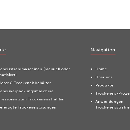
kte
Navigation
ken­eis­strahl­ma­schi­nen (manuell oder
Home
atisiert)
Über uns
tierer & Trockeneisbehälter
Produkte
keneisverpackungsmaschine
Trockeneis-Proze
ressoren zum Trockeneisstrahlen
Anwendungen
fertigte Trockeneislösungen
Trockeneisstrahl