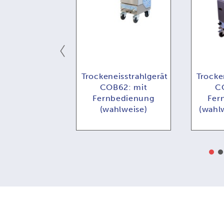
isstrahlgerät
Trockeneisstrahlgerät
Trocke
I73: mit
COB62: mit
C
bedienung
Fernbedienung
Fer
hlweise)
(wahlweise)
(wahlw