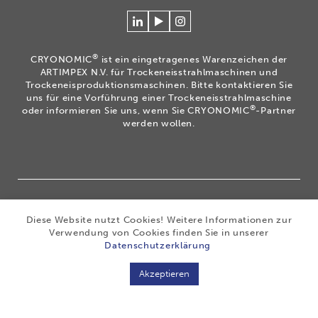
Verlinken
Betrachten
Volg
Sie
Sie
ons
sich
unsere
op
®
CRYONOMIC
ist ein eingetragenes Warenzeichen der
mit
Videos
Instagram
ARTIMPEX N.V. für Trockeneisstrahlmaschinen und
Cryonomic
auf
Trockeneisproduktionsmaschinen. Bitte kontaktieren Sie
uns für eine Vorführung einer Trockeneisstrahlmaschine
auf
unserem
®
oder informieren Sie uns, wenn Sie CRYONOMIC
-Partner
Linkedin
Cryonomic
werden wollen.
YouTube-
Kanal
®
Copyright 2026
|
CRYONOMIC
ist ein eingetragenes
Diese Website nutzt Cookies! Weitere Informationen zur
Warenzeichen der ARTIMPEX nv
|
Datenschutz
|
Verwendung von Cookies finden Sie in unserer
Haftungsausschluss
|
Cookies
|
Sitemap
|
Allgemeine
Datenschutzerklärung
Geschäftsbedingungen
Akzeptieren