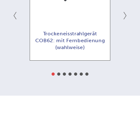
t
Trockeneisstrahlgerät
Tr
COB62: mit Fernbedienung
COB8
ise)
(wahlweise)
(