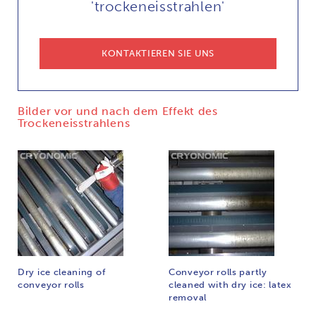
'trockeneisstrahlen'
KONTAKTIEREN SIE UNS
Bilder vor und nach dem Effekt des
Trockeneisstrahlens
Dry ice cleaning of
Conveyor rolls partly
conveyor rolls
cleaned with dry ice: latex
removal