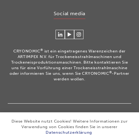
Social media
Verlinken
Betrachten
Volg
Sie
Sie
ons
sich
unsere
op
®
CRYONOMIC
ist ein eingetragenes Warenzeichen der
mit
Videos
Instagram
ARTIMPEX N.V. für Trockeneisstrahlmaschinen und
Cryonomic
auf
Trockeneisproduktionsmaschinen. Bitte kontaktieren Sie
uns für eine Vorführung einer Trockeneisstrahlmaschine
auf
unserem
®
oder informieren Sie uns, wenn Sie CRYONOMIC
-Partner
Linkedin
Cryonomic
werden wollen.
YouTube-
Kanal
®
Copyright 2026
|
CRYONOMIC
ist ein eingetragenes
Diese Website nutzt Cookies! Weitere Informationen zur
Warenzeichen der ARTIMPEX nv
|
Datenschutz
|
Verwendung von Cookies finden Sie in unserer
Haftungsausschluss
|
Cookies
|
Sitemap
|
Allgemeine
Datenschutzerklärung
Geschäftsbedingungen