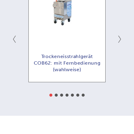
ät
Trockeneisstrahlgerät
T
COB62: mit Fernbedienung
COB
eise)
(wahlweise)