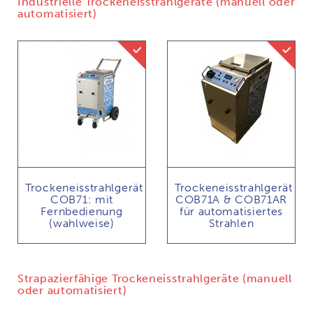
Industrielle Trockeneisstrahlgeräte (manuell oder
automatisiert)
Trockeneisstrahlen mit Abrasivmittel mög
Trocken
Trockeneisstrahlgerät
Trockeneisstrahlgerät
COB71: mit
COB71A & COB71AR
Fernbedienung
für automatisiertes
(wahlweise)
Strahlen
Strapazierfähige Trockeneisstrahlgeräte (manuell
oder automatisiert)