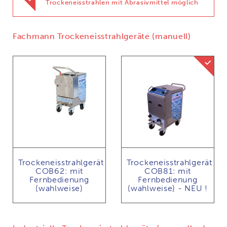
Trockeneisstrahlen mit Abrasivmittel möglich
Fachmann Trockeneisstrahlgeräte (manuell)
Trocken
Trockeneisstrahlgerät
Trockeneisstrahlgerät
COB62: mit
COB81: mit
Fernbedienung
Fernbedienung
(wahlweise)
(wahlweise) - NEU !