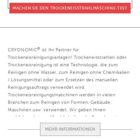
MACHEN SIE DEN TROCKENEISSTRAHLMASCHINE-TEST
®
CRYONOMIC
ist Ihr Partner für
Trockeneisreinigungsanlagen! Trockeneisstrahlen oder
Trockeneisreinigung ist eine Technologie, die zum
Reinigen ohne Wasser, zum Reinigen ohne Chemikalien
/ Lösungsmittel oder zum Ersetzen des manuellen
Reinigungsauftrags verwendet wird.
Trockeneisreinigungsmaschinen werden in vielen
Branchen zum Reinigen von Formen, Gebäude,
Maschinen usw. verwendet. Wir geben Ihnen
nachfolgend einen Überblick über die Branchen, in
denen Trockeneisreinigung häufig eingesetzt wird, und
einige Trockeneisreinigungsanwendungen.
TOON / VERBERG VOLLEDIGE TE