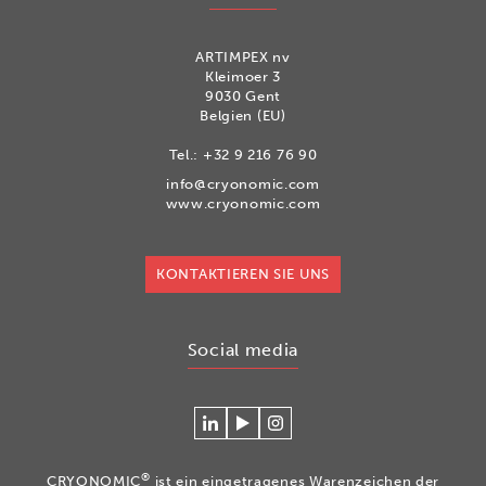
ARTIMPEX nv
Kleimoer 3
9030 Gent
Belgien (EU)
Tel.:
+32 9 216 76 90
info@cryonomic.com
www.cryonomic.com
KONTAKTIEREN SIE UNS
Social media
Verlinken
Betrachten
Volg
Sie
Sie
ons
sich
unsere
op
®
CRYONOMIC
ist ein eingetragenes Warenzeichen der