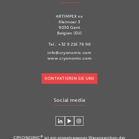
ARTIMPEX nv
Kleimoer 3
9030 Gent
Belgien (EU)
Tel.:
+32 9 216 76 90
info@cryonomic.com
www.cryonomic.com
KONTAKTIEREN SIE UNS
Social media
Verlinken
Betrachten
Volg
Sie
Sie
ons
sich
unsere
op
®
CRYONOMIC
ist ein eingetragenes Warenzeichen der