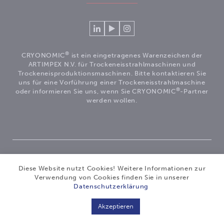
Verlinken
Betrachten
Volg
Sie
Sie
ons
sich
unsere
op
®
CRYONOMIC
ist ein eingetragenes Warenzeichen der
mit
Videos
Instagram
ARTIMPEX N.V. für Trockeneisstrahlmaschinen und
Cryonomic
auf
Trockeneisproduktionsmaschinen. Bitte kontaktieren Sie
uns für eine Vorführung einer Trockeneisstrahlmaschine
auf
unserem
®
oder informieren Sie uns, wenn Sie CRYONOMIC
-Partner
Linkedin
Cryonomic
werden wollen.
YouTube-
Kanal
®
Copyright 2026
|
CRYONOMIC
ist ein eingetragenes
Diese Website nutzt Cookies! Weitere Informationen zur
Warenzeichen der ARTIMPEX nv
|
Datenschutz
|
Verwendung von Cookies finden Sie in unserer
Haftungsausschluss
|
Cookies
|
Sitemap
|
Allgemeine
Datenschutzerklärung
Geschäftsbedingungen
Akzeptieren