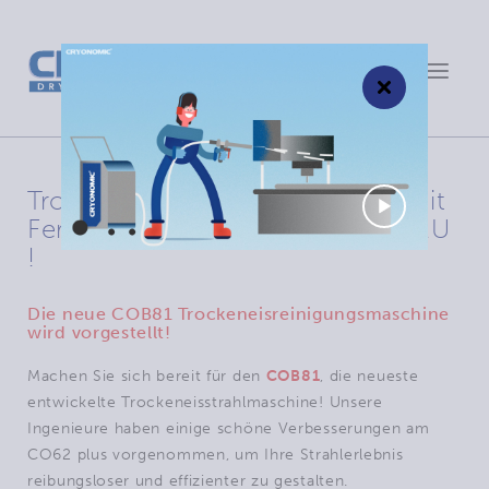
Toggle
×
navigat
Trockeneisstrahlgerät COB81: mit
Fernbedienung (wahlweise) - NEU
!
Die neue COB81 Trockeneisreinigungsmaschine
wird vorgestellt!
Machen Sie sich bereit für den
COB81
, die neueste
entwickelte Trockeneisstrahlmaschine! Unsere
Ingenieure haben einige schöne Verbesserungen am
CO62 plus vorgenommen, um Ihre Strahlerlebnis
reibungsloser und effizienter zu gestalten.