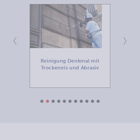
mit
Reinigung Denkmal mit
Tr
ttel
Trockeneis und Abrasiv
B