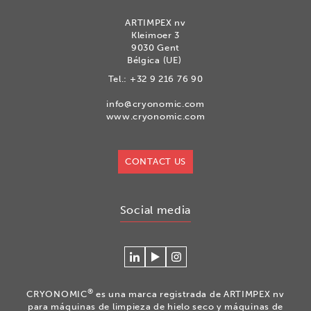
ARTIMPEX nv
Kleimoer 3
9030 Gent
Bélgica (UE)
Tel.:
+32 9 216 76 90
info@cryonomic.com
www.cryonomic.com
CONTACT US
Social media
Conéctese
Mire
Volg
con
nuestros
ons
Cryonomic
videos
op
®
CRYONOMIC
es una marca registrada de ARTIMPEX nv
en
en
Instagram
para máquinas de limpieza de hielo seco y máquinas de