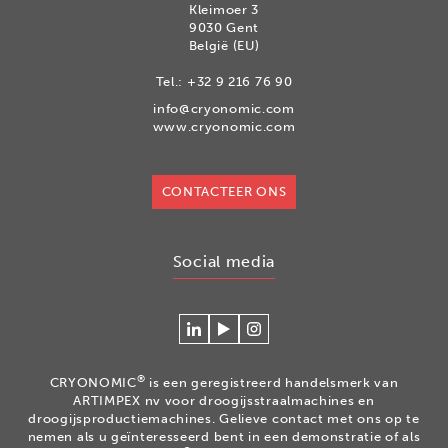
Kleimoer 3
9030 Gent
België (EU)
Tel.:
+32 9 216 76 90
info@cryonomic.com
www.cryonomic.com
CONTACTEER ONS
Social media
Connecteer
Watch
Volg
met
our
ons
Cryonomic
videos
op
®
CRYONOMIC
is een geregistreerd handelsmerk van
op
on
Instagram
ARTIMPEX nv voor droogijsstraalmachines en
Linkedin
the
droogijsproductiemachines. Gelieve contact met ons op te
nemen als u geïnteresseerd bent in een demonstratie of als
Cryonomic