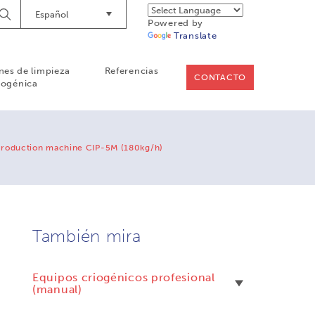
Español
Empieze
Powered by
a
Translate
buscar
nes de limpieza
Referencias
CONTACTO
iogénica
production machine CIP-5M (180kg/h)
También mira
Equipos criogénicos profesional
(manual)