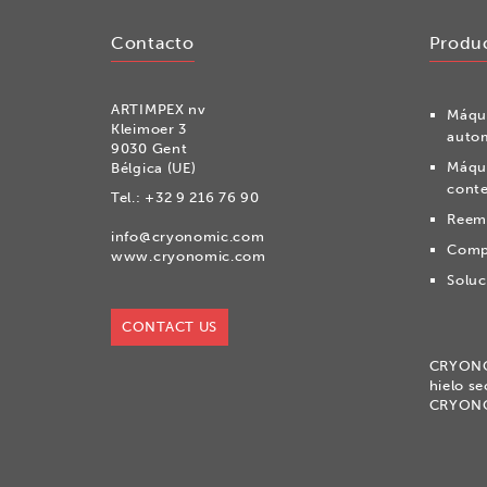
Contacto
Produ
ARTIMPEX nv
Máqui
Kleimoer 3
auto
9030 Gent
Máqui
Bélgica (UE)
conte
Tel.:
+32 9 216 76 90
Reemp
info@cryonomic.com
Compr
www.cryonomic.com
Soluc
CONTACT US
CRYON
hielo s
CRYON