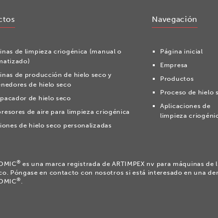
ctos
Navegación
nas de limpieza criogénica (manual o
Página inicial
matizado)
Empresa
nas de producción de hielo seco y
Productos
nedores de hielo seco
Proceso de hielo 
acador de hielo seco
Aplicaciones de
esores de aire para limpieza criogénica
limpieza criogéni
iones de hielo seco personalizadas
®
OMIC
es una marca registrada de ARTIMPEX nv para máquinas de l
eco. Póngase en contacto con nosotros si está interesado en una de
®
OMIC
.