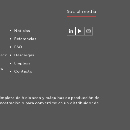
Social media
Noticias
Conéctese
Mire
Volg
Referencias
con
nuestros
ons
Cryonomic
videos
op
FAQ
en
en
Instagram
seco
Descargas
Linkedin
el
canal
Empleos
Youtube
ca
Contacto
de
Cryonomic
impieza de hielo seco y máquinas de producción de
mostración o para convertirse en un distribuidor de