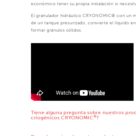
económico tener su propia instalación si necesi
El granulador hidráulico CRYONOMIC® con un mo
de un tanque presurizado, convierte el líquido 
formar gránulos sólidos.
Tiene alguna pregunta sobre nuestros pro
®
criogénicos CRYONOMIC
?