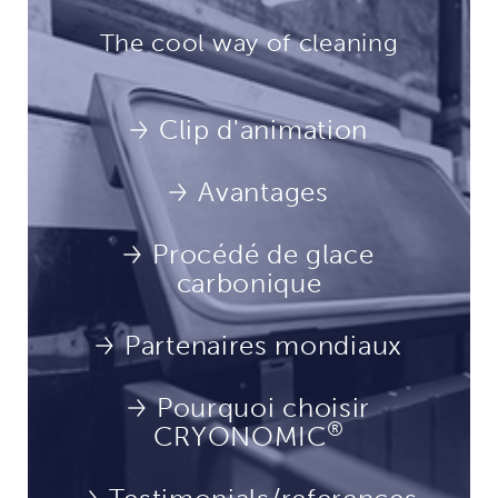
The cool way of cleaning
Clip d'animation
Avantages
Procédé de glace
carbonique
Partenaires mondiaux
Pourquoi choisir
®
CRYONOMIC