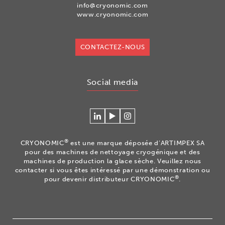
info@cryonomic.com
www.cryonomic.com
CONTACTEZ-NOUS
Social media
Se
Regardez
Volg
connecter
nos
ons
à
vidéos
op
®
CRYONOMIC
est une marque déposée d’ARTIMPEX SA
Cryonomic
sur
Instagram
pour des machines de nettoyage cryogénique et des
sur
la
machines de production la glace sèche. Veuillez nous
contacter si vous êtes intéressé par une démonstration ou
Linkedin
chaîne
®
pour devenir distributeur CRYONOMIC
.
Youtube
Cryonomic