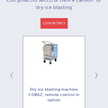
'dry ice blasting'
CONTATTACI
emoto
Dry ice blasting machine
COB62: remote control in
option