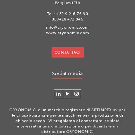
Belgium (EU)
Tel.:
+32 9 216 76 90
BE0418.472.846
info@cryonomic.com
www.cryonomic.com
CONTATTACI
Social media
Connecteer
Watch
Volg
met
our
ons
Cryonomic
videos
op
CRYONOMIC. è un marchio registrato di ARTIMPEX nv per
op
on
Instagram
le criosabbiatrici e per le macchine per la produzione di
Linkedin
the
ghiaccio secco. Vi preghiamo di contattarci se siete
interessati a una dimostrazione o per diventare un
Cryonomic
distributore CRYONOMIC.
Youtube