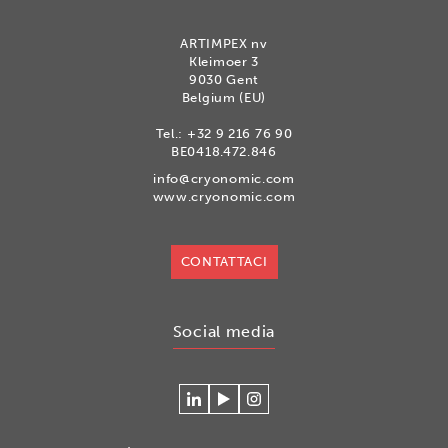
ARTIMPEX nv
Kleimoer 3
9030 Gent
Belgium (EU)
Tel.:
+32 9 216 76 90
BE0418.472.846
info@cryonomic.com
www.cryonomic.com
CONTATTACI
Social media
Connecteer
Watch
Volg
met
our
ons
Cryonomic
videos
op