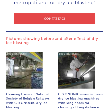
metropolitane' or 'dry ice blasting'
CONTATTACI
Pictures showing before and after effect of dry
ice blasting
Cleaning trains of National
CRYONOMIC manufactures
Society of Belgian Railways
dry ice blasting machines
with CRYONOMIC dry ice
with long hoses for
blasting
cleaning at long distance