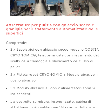
Attrezzature per pulizia con ghiaccio secco e
graniglia per il trattamento automatizzato delle
superfici
Comprende:
2 x Sabbiatrici con ghiaccio secco modello COB71A
CRYONOMIC®, telecomandata con rilevamento del
livello della tramoggia e rilevamento del flusso di
pellet.
2 x Pistola robot CRYONOMIC + Modulo abrasivo +
ugello abrasivo
1 x Modulo abrasivo XL con 2 alimentatori abrasivi
indipendenti.
1 x costruito su misura, insonorizzato, cabina di
abbattimento + ventilazione/ filtrazione dell'aria +