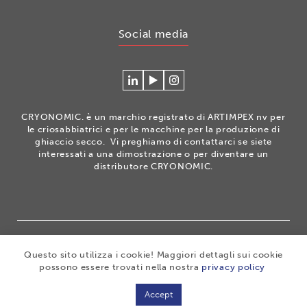
Social media
Connecteer
Watch
Volg
met
our
ons
Cryonomic
videos
op
CRYONOMIC. è un marchio registrato di ARTIMPEX nv per
op
on
Instagram
le criosabbiatrici e per le macchine per la produzione di
Linkedin
the
ghiaccio secco. Vi preghiamo di contattarci se siete
interessati a una dimostrazione o per diventare un
Cryonomic
distributore CRYONOMIC.
Youtube
channel
®
Copyright 2026
|
CRYONOMIC
is a registered trademark
Questo sito utilizza i cookie! Maggiori dettagli sui cookie
of ARTIMPEX nv
|
Privacy
|
Disclaimer
|
Cookies
|
possono essere trovati nella nostra
privacy policy
Sitemap
|
General sales conditions
Accept