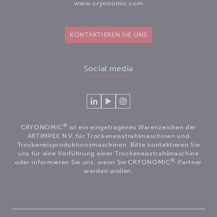
www.cryonomic.com
KONTAKTIEREN SIE UNS
Social media
Verlinken
Betrachten
Volg
Sie
Sie
ons
sich
unsere
op
®
CRYONOMIC
ist ein eingetragenes Warenzeichen der
mit
Videos
Instagram
ARTIMPEX N.V. für Trockeneisstrahlmaschinen und
Cryonomic
auf
Trockeneisproduktionsmaschinen. Bitte kontaktieren Sie
uns für eine Vorführung einer Trockeneisstrahlmaschine
auf
unserem
®
oder informieren Sie uns, wenn Sie CRYONOMIC
-Partner
Linkedin
Cryonomic
werden wollen.
YouTube-
Kanal