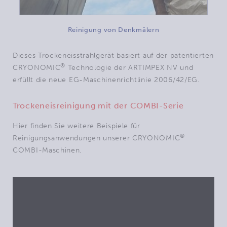
Reinigung von Denkmälern
Dieses Trockeneisstrahlgerät basiert auf der patentierten
®
CRYONOMIC
Technologie der ARTIMPEX NV und
erfüllt die neue EG-Maschinenrichtlinie 2006/42/EG.
Trockeneisreinigung mit der COMBI-Serie
Hier finden Sie weitere Beispiele für
®
Reinigungsanwendungen unserer CRYONOMIC
COMBI-Maschinen.