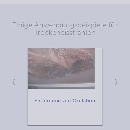
Einige Anwendungsbeispiele für
Trockeneisstrahlen
nd
Entfernung von Oxidation
R
Anla