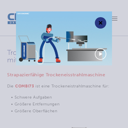
Toggle
×
navigat
Trockeneisstrahlgerät COMBI73:
mit Fernbedienung (wahlweise)
Strapazierfähige Trockeneisstrahlmaschine
Die
COMBI73
ist eine Trockeneistrahlmaschine für:
• Schwere Aufgaben
• Größere Entfernungen
• Größere Oberflächen