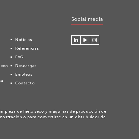
Social media
Noticias
Conéctese
Mire
Volg
Referencias
con
nuestros
ons
Cryonomic
videos
op
FAQ
en
en
Instagram
seco
Descargas
Linkedin
el
canal
Empleos
Youtube
ca
Contacto
de
Cryonomic
impieza de hielo seco y máquinas de producción de
mostración o para convertirse en un distribuidor de