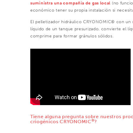
suministra una compañía de gas local
(no funcio
económico tener su propia instalación si necesi
El
pelletizador
hidráulico CRYONOMIC® con un m
líquido de un tanque presurizado, convierte el l
comprime para formar gránulos sólidos.
Tiene alguna pregunta sobre nuestros pro
®
criogénicos CRYONOMIC
?