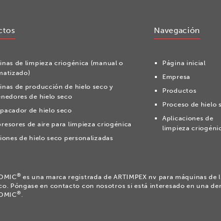
ctos
Navegación
nas de limpieza criogénica (manual o
Página inicial
matizado)
Empresa
nas de producción de hielo seco y
Productos
nedores de hielo seco
Proceso de hielo 
acador de hielo seco
Aplicaciones de
esores de aire para limpieza criogénica
limpieza criogéni
iones de hielo seco personalizadas
®
OMIC
es una marca registrada de ARTIMPEX nv para máquinas de l
eco. Póngase en contacto con nosotros si está interesado en una de
®
OMIC
.