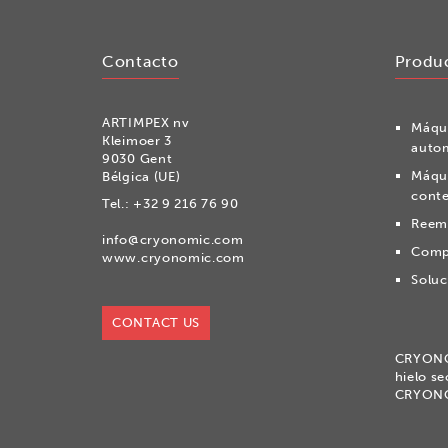
Contacto
Produ
ARTIMPEX nv
Máqui
Kleimoer 3
auto
9030 Gent
Máqui
Bélgica (UE)
conte
Tel.:
+32 9 216 76 90
Reemp
info@cryonomic.com
Compr
www.cryonomic.com
Soluc
CONTACT US
CRYON
hielo s
CRYON