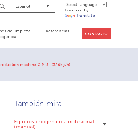
Español
Empieze
Powered by
a
Translate
buscar
nes de limpieza
Referencias
CONTACTO
iogénica
production machine CIP-5L (320kg/h)
También mira
Equipos criogénicos profesional
(manual)