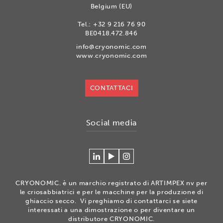
Belgium (EU)
Tel.:
+32 9 216 76 90
BE0418.472.846
info@cryonomic.com
www.cryonomic.com
CONTATTACI
Social media
Connecteer
Watch
Volg
met
our
ons
Cryonomic
videos
op
CRYONOMIC. è un marchio registrato di ARTIMPEX nv per
op
on
Instagram
le criosabbiatrici e per le macchine per la produzione di
Linkedin
the
ghiaccio secco. Vi preghiamo di contattarci se siete
interessati a una dimostrazione o per diventare un
Cryonomic
distributore CRYONOMIC.
Youtube