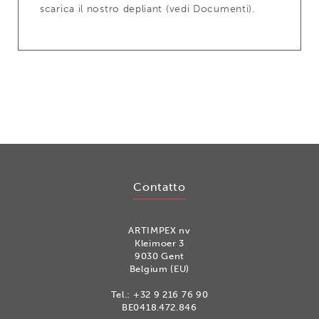
scarica il nostro depliant (vedi Documenti).
Contatto
ARTIMPEX nv
Kleimoer 3
9030 Gent
Belgium (EU)
Tel.:
+32 9 216 76 90
BE0418.472.846