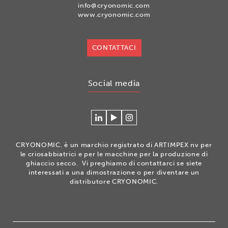
info@cryonomic.com
www.cryonomic.com
CONTATTACI
Social media
Connecteer
Watch
Volg
met
our
ons
Cryonomic
videos
op
CRYONOMIC. è un marchio registrato di ARTIMPEX nv per
op
on
Instagram
le criosabbiatrici e per le macchine per la produzione di
Linkedin
the
ghiaccio secco. Vi preghiamo di contattarci se siete
interessati a una dimostrazione o per diventare un
Cryonomic
distributore CRYONOMIC.
Youtube
channel