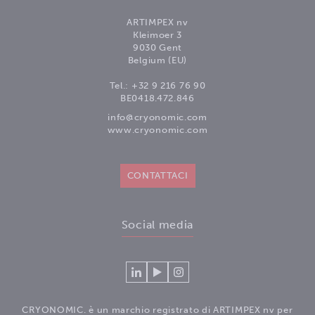
ARTIMPEX nv
Kleimoer 3
9030 Gent
Belgium (EU)
Tel.:
+32 9 216 76 90
BE0418.472.846
info@cryonomic.com
www.cryonomic.com
CONTATTACI
Social media
Connecteer
Watch
Volg
met
our
ons
Cryonomic
videos
op
CRYONOMIC. è un marchio registrato di ARTIMPEX nv per